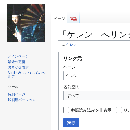
ページ
議論
「ケレン」へリン
←
ケレン
ナ
検
メインページ
リンク元
ビ
索
最近の更新
ページ:
ゲ
に
おまかせ表示
MediaWikiについてのヘ
ー
移
ルプ
シ
動
ョ
名前空間:
ツール
ン
特別ページ
すべて
に
印刷用バージョン
移
参照読み込みを非表示
リ
動
実行