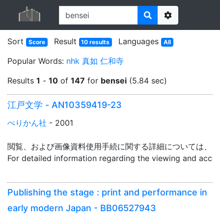
Options
Sort
Result
Languages
Score
10 results
All
Popular Words:
nhk
真如
仁和寺
Results
1
-
10
of
147
for
bensei
(5.84 sec)
江戸文学 - AN10359419-23
ぺりかん社
- 2001
閲覧、および画像資料使用手続に関する詳細については、「
For detailed information regarding the viewing and acce
Publishing the stage : print and performance in
early modern Japan - BB06527943