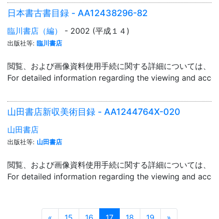
日本書古書目録 - AA12438296-82
臨川書店（編）
- 2002 (平成１４)
出版社等:
臨川書店
閲覧、および画像資料使用手続に関する詳細については、「
For detailed information regarding the viewing and acce
山田書店新収美術目録 - AA1244764X-020
山田書店
出版社等:
山田書店
閲覧、および画像資料使用手続に関する詳細については、「
For detailed information regarding the viewing and acce
Prev
Next
«
15
16
17
18
19
»