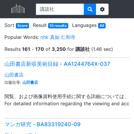
Options
Sort
Result
Languages
Score
10 results
All
Popular Words:
nhk
真如
仁和寺
Results
161
-
170
of
3,250
for
講談社
(1.46 sec)
山田書店新収美術目録 - AA1244764X-037
山田書店
出版社等:
山田書店
閲覧、および画像資料使用手続に関する詳細については、「
For detailed information regarding the viewing and acce
マンガ研究 - BA83319240-09