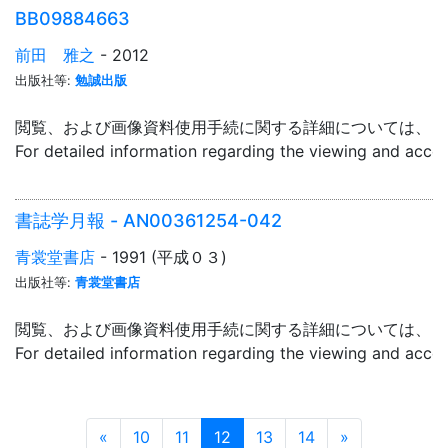
BB09884663
前田 雅之
- 2012
出版社等:
勉誠出版
閲覧、および画像資料使用手続に関する詳細については、「
For detailed information regarding the viewing and acce
書誌学月報 - AN00361254-042
青裳堂書店
- 1991 (平成０３)
出版社等:
青裳堂書店
閲覧、および画像資料使用手続に関する詳細については、「
For detailed information regarding the viewing and acce
Prev
Next
«
10
11
12
13
14
»