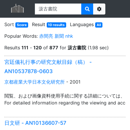
Options
Sort
Result
Languages
Score
10 results
All
Popular Words:
赤間亮
新聞
nhk
Results
111
-
120
of
877
for
汲古書院
(1.98 sec)
宮廷儀礼行事の研究文献目録（稿） -
AN10537878-0603
京都産業大学日本文化研究所
- 2001
閲覧、および画像資料使用手続に関する詳細については、「
For detailed information regarding the viewing and acce
日文研 - AN10136607-57