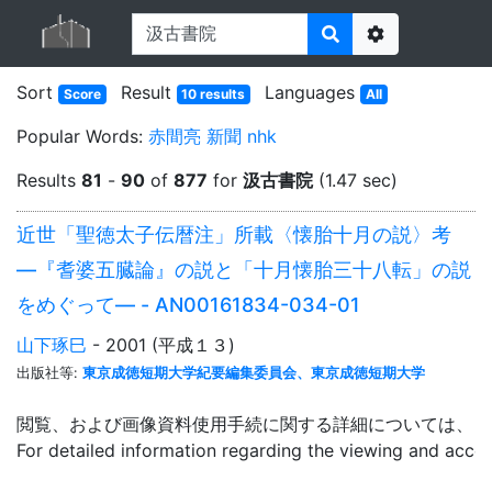
Options
Sort
Result
Languages
Score
10 results
All
Popular Words:
赤間亮
新聞
nhk
Results
81
-
90
of
877
for
汲古書院
(1.47 sec)
近世「聖徳太子伝暦注」所載〈懐胎十月の説〉考
―『耆婆五臓論』の説と「十月懐胎三十八転」の説
をめぐって― - AN00161834-034-01
山下琢巳
- 2001 (平成１３)
出版社等:
東京成徳短期大学紀要編集委員会、東京成徳短期大学
閲覧、および画像資料使用手続に関する詳細については、「
For detailed information regarding the viewing and acce