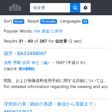
Options
Sort
Result
Languages
Score
10 results
All
Popular Words:
nhk
真如
仁和寺
Results
31
-
40
of
287
for
仙女香
(2 sec)
国芳 - BA33468067
浅野 秀剛 吉田 伸之（編）
- 1997 (平成０９)
出版社等:
朝日新聞社
閲覧、および画像資料使用手続に関する詳細については、「
For detailed information regarding the viewing and acce
浮世絵の美 : 錦絵の系譜・春信から清親まで -
BN05247527