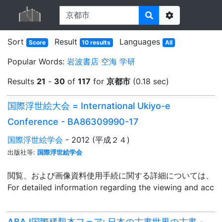
Options
Sort
Result
Languages
Score
10 results
All
Popular Words:
岩波書店
空海
学研
Results
21
-
30
of
117
for
京都市
(0.18 sec)
国際浮世絵大会 = International Ukiyo-e
Conference - BA86309990-17
国際浮世絵学会
- 2012 (平成２４)
出版社等:
国際浮世絵学会
閲覧、および画像資料使用手続に関する詳細については、「
For detailed information regarding the viewing and acce
ABAJ国際稀覯本フェア: 日本の古書世界の古書 -