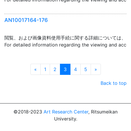
AN10017164-176
閲覧、および画像資料使用手続に関する詳細については、「
For detailed information regarding the viewing and acce
Prev
Next
«
1
2
3
4
5
»
Back to top
©2018-2023
Art Research Center
, Ritsumeikan
University.
Powered by
CodeLibs Project
.