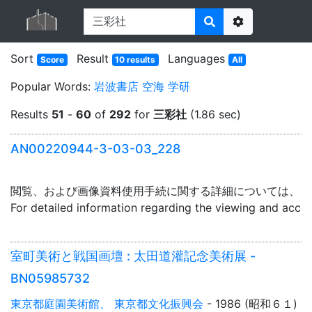
Options
Sort
Result
Languages
Score
10 results
All
Popular Words:
岩波書店
空海
学研
Results
51
-
60
of
292
for
三彩社
(1.86 sec)
AN00220944-3-03-03_228
閲覧、および画像資料使用手続に関する詳細については、「
For detailed information regarding the viewing and acce
室町美術と戦国画壇 : 太田道灌記念美術展 -
BN05985732
東京都庭園美術館、 東京都文化振興会
- 1986 (昭和６１)