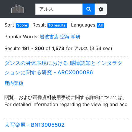
Options
Sort
Result
Languages
Score
10 results
All
Popular Words:
岩波書店
空海
学研
Results
191
-
200
of
1,573
for
アルス
(3.54 sec)
ダンスの身体表現における 感情認知とインタラク
ションに関する研究 - ARCX000086
鹿内菜穂
閲覧、および画像資料使用手続に関する詳細については、「
For detailed information regarding the viewing and acce
大写楽展 - BN13905502