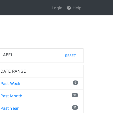
Login
Help
LABEL
RESET
DATE RANGE
9
Past Week
11
Past Month
11
Past Year