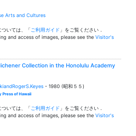
se Arts and Cultures
については、「
ご利用ガイド
」をご覧ください．
wing and access of images, please see the
Visitor's
Michener Collection in the Honolulu Academy
kiandRogerS.Keyes
- 1980 (昭和５５)
 Press of Hawaii
については、「
ご利用ガイド
」をご覧ください．
wing and access of images, please see the
Visitor's