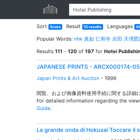
Sort
Result
Languages
Score
10 results
Al
Popular Words:
nhk
真如
仁和寺
吉田
天理図
Results
111
-
120
of
197
for
Hotei Publishi
JAPANESE PRINTS - ARCX000174-05
Japan Prints & Art Auction
- 1999
閲覧、および画像資料使用手続に関する詳細
For detailed information regarding the vie
Guide
.
La grande onda di Hokusai Toccare il