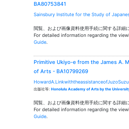
BA80753841
Sainsbury Institute for the Study of Japane
閲覧、および画像資料使用手続に関する詳細
For detailed information regarding the vie
Guide
.
Primitive Ukiyo-e from the James A. 
of Arts - BA10799269
HowardA.LinkwiththeassistanceofJuzoSuzu
出版社等:
Honolulu Academy of Arts by the University
閲覧、および画像資料使用手続に関する詳細
For detailed information regarding the vie
Guide
.