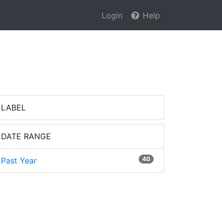
Login
Help
LABEL
DATE RANGE
40
Past Year