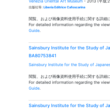
Venezia Oriental Art Museum
- 2013 (平成
出版社等:
Liberia Editrice Cafoscarina
閲覧、および画像資料使用手続に関する詳細
For detailed information regarding the vie
Guide
.
Sainsbury Institute for the Study of J
BA80753841
Sainsbury Institute for the Study of Japane
閲覧、および画像資料使用手続に関する詳細
For detailed information regarding the vie
Guide
.
Sainsbury Institute for the Study of J