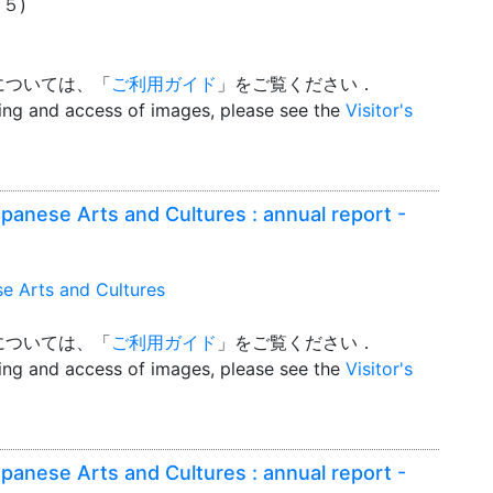
２５)
については、「
ご利用ガイド
」をご覧ください．
wing and access of images, please see the
Visitor's
apanese Arts and Cultures : annual report -
se Arts and Cultures
については、「
ご利用ガイド
」をご覧ください．
wing and access of images, please see the
Visitor's
apanese Arts and Cultures : annual report -