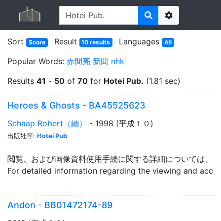
Options
Sort
Result
Languages
Score
10 results
All
Popular Words:
赤間亮
新聞
nhk
Results
41
-
50
of
70
for
Hotei Pub.
(1.81 sec)
Heroes & Ghosts - BA45525623
Schaap Robert（編）
- 1998 (平成１０)
出版社等:
Hotei Pub
閲覧、および画像資料使用手続に関する詳細については、「
For detailed information regarding the viewing and acce
Andon - BB01472174-89