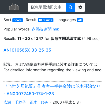
Options
Sort
Result
Languages
Score
10 results
All
Popular Words:
赤間亮
新聞
nhk
Results
11
-
20
of
247
for
阪急学園池田文庫
(4.96 sec)
AN1016565X-33-25-35
閲覧、および画像資料使用手続に関する詳細については、「
For detailed information regarding the viewing and acce
『当世芝居気質』作者考―半井金陵は並木荘治なり
- AN00072450-174-1-23
広瀬 千紗子 正木 ゆみ
- 2006 (平成１８)