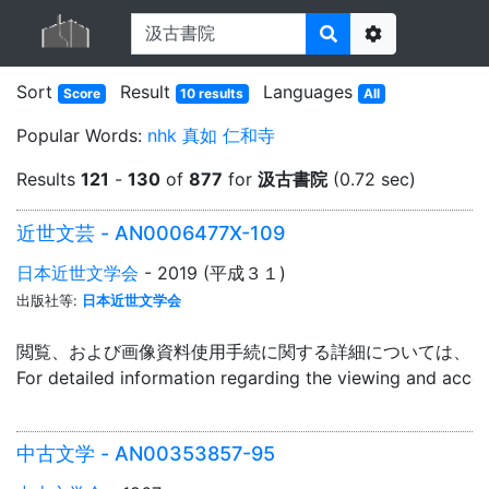
Options
Sort
Result
Languages
Score
10 results
All
Popular Words:
nhk
真如
仁和寺
Results
121
-
130
of
877
for
汲古書院
(0.72 sec)
近世文芸 - AN0006477X-109
日本近世文学会
- 2019 (平成３１)
出版社等:
日本近世文学会
閲覧、および画像資料使用手続に関する詳細については、「
For detailed information regarding the viewing and acce
中古文学 - AN00353857-95