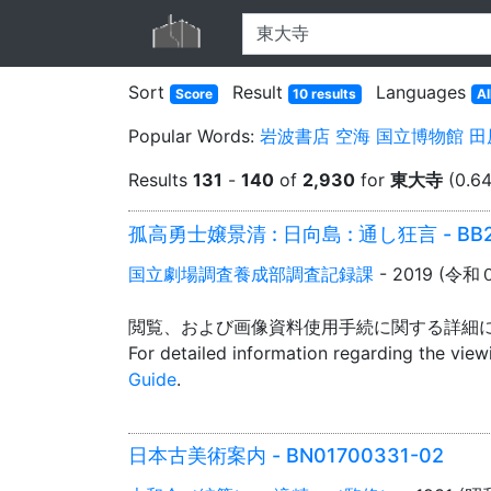
Sort
Result
Languages
Score
10 results
Al
Popular Words:
岩波書店
空海
国立博物館
田
Results
131
-
140
of
2,930
for
東大寺
(0.64
孤高勇士嬢景清 : 日向島 : 通し狂言 - BB2
国立劇場調査養成部調査記録課
- 2019 (令和
閲覧、および画像資料使用手続に関する詳細
For detailed information regarding the vie
Guide
.
日本古美術案内 - BN01700331-02