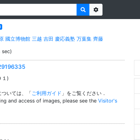
Options
l
原
國立博物館
三越
吉田
慶応義塾
万葉集
齊藤
 sec)
9196335
０１)
については、「
ご利用ガイド
」をご覧ください．
wing and access of images, please see the
Visitor's