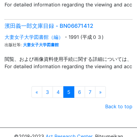
For detailed information regarding the viewing and acce
濱田義一郎文庫目録 - BN06671412
大妻女子大学図書館（編）
- 1991 (平成０３)
出版社等:
大妻女子大学図書館
閲覧、および画像資料使用手続に関する詳細については、「
For detailed information regarding the viewing and acce
Prev
Next
«
3
4
5
6
7
»
Back to top
©2018-2023
Art Research Center
, Ritsumeikan