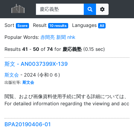
Options
Sort
Result
Languages
Score
10 results
All
Popular Words:
赤間亮
新聞
nhk
Results
41
-
50
of
74
for
慶応義塾
(0.15 sec)
斯文 - AN0037399X-139
斯文会
- 2024 (令和０６)
出版社等:
斯文会
閲覧、および画像資料使用手続に関する詳細については、「
For detailed information regarding the viewing and acce
BPA20190406-01