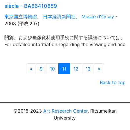
siècle - BA86410859
東京国立博物館、 日本経済新聞社、 Musée d'Orsay
-
2008 (平成２０)
閲覧、および画像資料使用手続に関する詳細については、「
For detailed information regarding the viewing and acce
Prev
Next
«
9
10
11
12
13
»
Back to top
©2018-2023
Art Research Center
, Ritsumeikan
University.
Powered by
CodeLibs Project
.