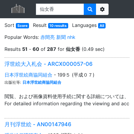
Options
Sort
Result
Languages
Score
10 results
All
Popular Words:
赤間亮
新聞
nhk
Results
51
-
60
of
287
for
仙女香
(0.49 sec)
浮世絵大入札会 - ARCX000057-06
日本浮世絵商協同組合
- 199５ (平成０７)
出版社等:
日本浮世絵商協同組合
閲覧、および画像資料使用手続に関する詳細については、「
For detailed information regarding the viewing and acce
月刊浮世絵 - AN00147946