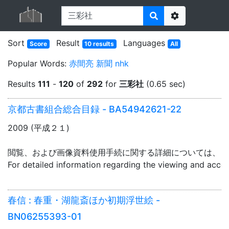
Options
Sort
Result
Languages
Score
10 results
All
Popular Words:
赤間亮
新聞
nhk
Results
111
-
120
of
292
for
三彩社
(0.65 sec)
京都古書組合総合目録 - BA54942621-22
2009 (平成２１)
閲覧、および画像資料使用手続に関する詳細については、「
For detailed information regarding the viewing and acce
春信 : 春重・湖龍斎ほか初期浮世絵 -
BN06255393-01