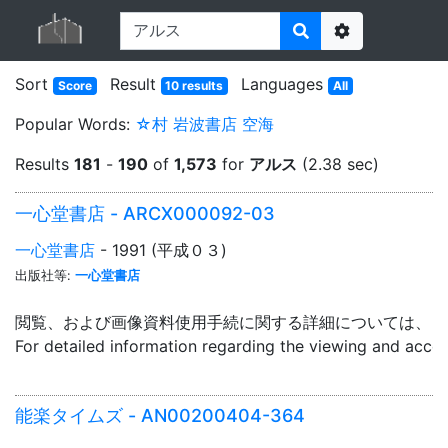
Options
Sort
Result
Languages
Score
10 results
All
Popular Words:
☆村
岩波書店
空海
Results
181
-
190
of
1,573
for
アルス
(2.38 sec)
一心堂書店 - ARCX000092-03
一心堂書店
- 1991 (平成０３)
出版社等:
一心堂書店
閲覧、および画像資料使用手続に関する詳細については、「
For detailed information regarding the viewing and acce
能楽タイムズ - AN00200404-364