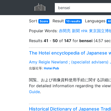
Sort
Result
Languages
Score
10 results
Al
Popular Words:
赤間亮
新聞
nhk
東京国立博
Results
41
-
50
of
147
for
bensei
(4.57 sec
The Hotei encyclopedia of Japanese 
Amy Reigle Newland ; (specialist advisers) J
出版社等:
Hotei Pub
閲覧、および画像資料使用手続に関する詳細
For detailed information regarding the vie
Guide
.
Historical Dictionary of Japanese Tra