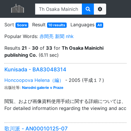
Options
Sort
Result
Languages
Score
10 results
All
Popular Words:
赤間亮
新聞
nhk
Results
21
-
30
of
33
for
Th Osaka Mainichi
publishing Co.
(6.11 sec)
Kunisada - BA83048314
Honcoopova Helena（編）
- 2005 (平成１７)
出版社等:
Narodni galerie v Praze
閲覧、および画像資料使用手続に関する詳細については、「
For detailed information regarding the viewing and acce
歌川派 - AN00010125-07