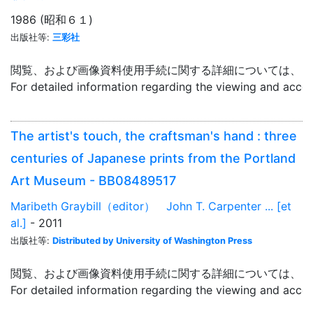
1986 (昭和６１)
出版社等:
三彩社
閲覧、および画像資料使用手続に関する詳細については、「
For detailed information regarding the viewing and acce
The artist's touch, the craftsman's hand : three
centuries of Japanese prints from the Portland
Art Museum - BB08489517
Maribeth Graybill（editor） John T. Carpenter ... [et
al.]
- 2011
出版社等:
Distributed by University of Washington Press
閲覧、および画像資料使用手続に関する詳細については、「
For detailed information regarding the viewing and acce