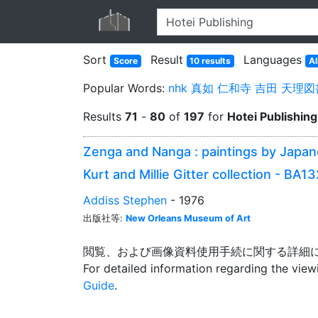
Sort
Result
Languages
Score
10 results
Al
Popular Words:
nhk
真如
仁和寺
吉田
天理図
Results
71
-
80
of
197
for
Hotei Publishing
Zenga and Nanga : paintings by Japan
Kurt and Millie Gitter collection - BA
Addiss Stephen
- 1976
出版社等:
New Orleans Museum of Art
閲覧、および画像資料使用手続に関する詳細
For detailed information regarding the vie
Guide
.