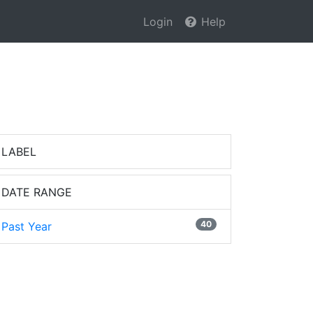
Login
Help
LABEL
DATE RANGE
40
Past Year