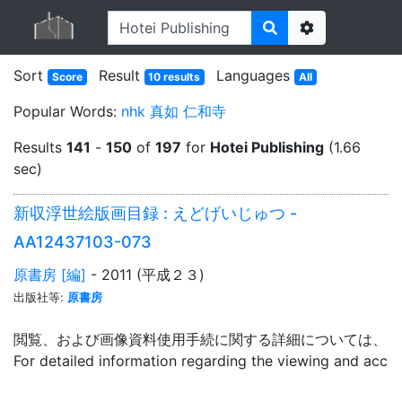
Options
Sort
Result
Languages
Score
10 results
All
Popular Words:
nhk
真如
仁和寺
Results
141
-
150
of
197
for
Hotei Publishing
(1.66
sec)
新収浮世絵版画目録 : えどげいじゅつ -
AA12437103-073
原書房 [編]
- 2011 (平成２３)
出版社等:
原書房
閲覧、および画像資料使用手続に関する詳細については、「
For detailed information regarding the viewing and acce