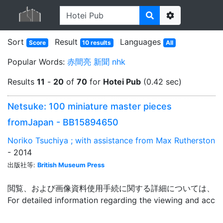
Options
Sort
Result
Languages
Score
10 results
All
Popular Words:
赤間亮
新聞
nhk
Results
11
-
20
of
70
for
Hotei Pub
(0.42 sec)
Netsuke: 100 miniature master pieces
fromJapan - BB15894650
Noriko Tsuchiya ; with assistance from Max Rutherston
- 2014
出版社等:
British Museum Press
閲覧、および画像資料使用手続に関する詳細については、「
For detailed information regarding the viewing and acce