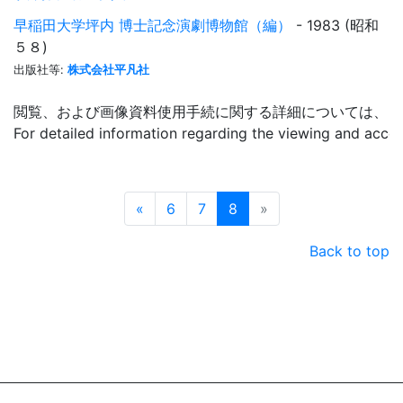
早稲田大学坪内 博士記念演劇博物館（編）
- 1983 (昭和
５８)
出版社等:
株式会社平凡社
閲覧、および画像資料使用手続に関する詳細については、「
For detailed information regarding the viewing and acce
Prev
Next
«
6
7
8
»
Back to top