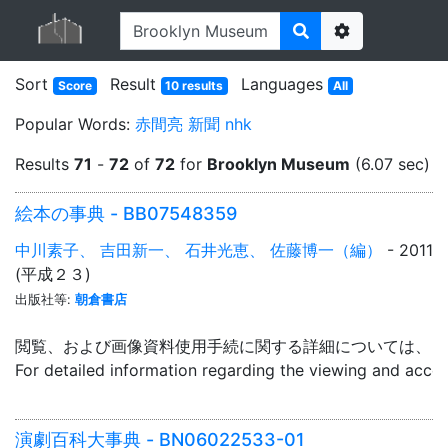
Options
Sort
Result
Languages
Score
10 results
All
Popular Words:
赤間亮
新聞
nhk
Results
71
-
72
of
72
for
Brooklyn Museum
(6.07 sec)
絵本の事典 - BB07548359
中川素子、 吉田新一、 石井光恵、 佐藤博一（編）
- 2011
(平成２３)
出版社等:
朝倉書店
閲覧、および画像資料使用手続に関する詳細については、「
For detailed information regarding the viewing and acce
演劇百科大事典 - BN06022533-01