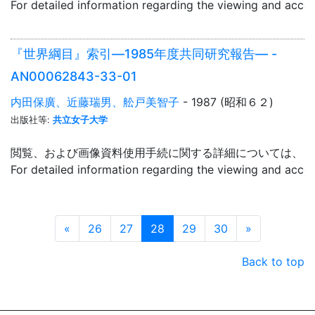
For detailed information regarding the viewing and acce
『世界綱目』索引―1985年度共同研究報告― -
AN00062843-33-01
内田保廣、近藤瑞男、舩戸美智子
- 1987 (昭和６２)
出版社等:
共立女子大学
閲覧、および画像資料使用手続に関する詳細については、「
For detailed information regarding the viewing and acce
Prev
Next
«
26
27
28
29
30
»
Back to top