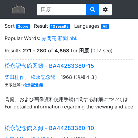
Options
Sort
Result
Languages
Score
10 results
All
Popular Words:
赤間亮
新聞
nhk
Results
271
-
280
of
4,853
for
田原
(0.17 sec)
松永記念館図録 - BA44283380-15
柴田桂作、 松永記念館
- 1968 (昭和４３)
出版社等:
松永記念館
閲覧、および画像資料使用手続に関する詳細については、「
For detailed information regarding the viewing and acce
松永記念館図録 - BA44283380-10