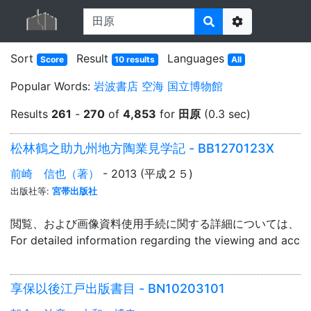
Options
Sort
Result
Languages
Score
10 results
All
Popular Words:
岩波書店
空海
国立博物館
Results
261
-
270
of
4,853
for
田原
(0.3 sec)
松林鶴之助九州地方陶業見学記 - BB1270123X
前崎 信也（著）
- 2013 (平成２５)
出版社等:
宮帯出版社
閲覧、および画像資料使用手続に関する詳細については、「
For detailed information regarding the viewing and acce
享保以後江戸出版書目 - BN10203101