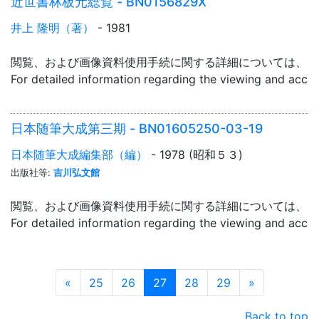
近世書林板元総覧 - BN0156829X
井上 隆明（著）
- 1981
閲覧、および画像資料使用手続に関する詳細については、「
For detailed information regarding the viewing and acce
日本随筆大成第三期 - BN01605250-03-19
日本随筆大成編集部（編）
- 1978 (昭和５３)
出版社等:
吉川弘文館
閲覧、および画像資料使用手続に関する詳細については、「
For detailed information regarding the viewing and acce
Prev
Next
«
25
26
27
28
29
»
Back to top