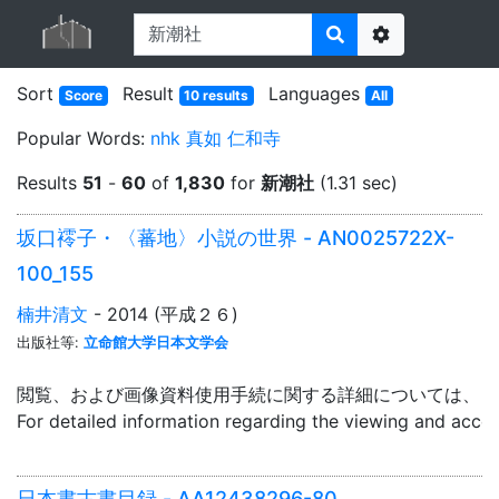
Options
Sort
Result
Languages
Score
10 results
All
Popular Words:
nhk
真如
仁和寺
Results
51
-
60
of
1,830
for
新潮社
(1.31 sec)
坂口䙥子・〈蕃地〉小説の世界 - AN0025722X-
100_155
楠井清文
- 2014 (平成２６)
出版社等:
立命館大学日本文学会
閲覧、および画像資料使用手続に関する詳細については、「
For detailed information regarding the viewing and acce
日本書古書目録 - AA12438296-80