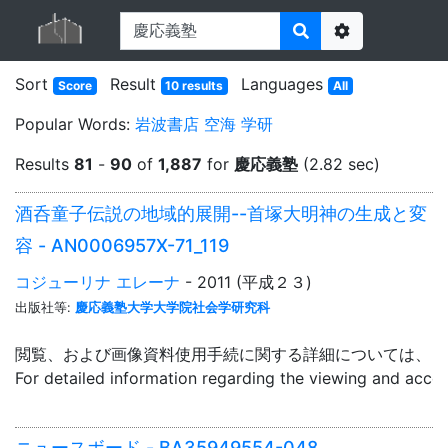
Options
Sort
Result
Languages
Score
10 results
All
Popular Words:
岩波書店
空海
学研
Results
81
-
90
of
1,887
for
慶応義塾
(2.82 sec)
酒呑童子伝説の地域的展開--首塚大明神の生成と変
容 - AN0006957X-71_119
コジューリナ エレーナ
- 2011 (平成２３)
出版社等:
慶応義塾大学大学院社会学研究科
閲覧、および画像資料使用手続に関する詳細については、「
For detailed information regarding the viewing and acce
ニュースボード - BA35949554-048