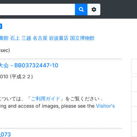
Options
l
書館
石上
三越
名古屋
岩波書店
国立博物館
 sec)
 BB03732447-10
2010 (平成２２)
については、「
ご利用ガイド
」をご覧ください．
wing and access of images, please see the
Visitor's
073