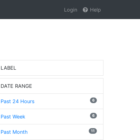
Login
Help
LABEL
DATE RANGE
6
Past 24 Hours
6
Past Week
11
Past Month