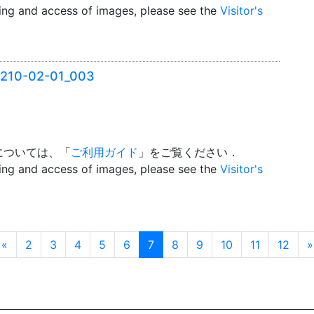
wing and access of images, please see the
Visitor's
0-02-01_003
については、「
ご利用ガイド
」をご覧ください．
wing and access of images, please see the
Visitor's
Prev
N
«
2
3
4
5
6
7
8
9
10
11
12
»