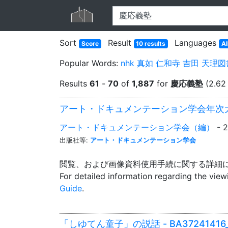
Sort
Result
Languages
Score
10 results
Al
Popular Words:
nhk
真如
仁和寺
吉田
天理図
Results
61
-
70
of
1,887
for
慶応義塾
(2.62
アート・ドキュメンテーション学会年次大会 -
アート・ドキュメンテーション学会（編）
- 
出版社等:
アート・ドキュメンテーション学会
閲覧、および画像資料使用手続に関する詳細
For detailed information regarding the vie
Guide
.
「しゆてん童子」の説話 - BA37241416_