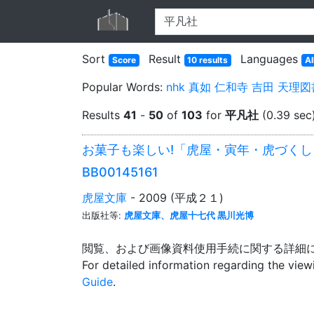
Sort
Result
Languages
Score
10 results
Al
Popular Words:
nhk
真如
仁和寺
吉田
天理図
Results
41
-
50
of
103
for
平凡社
(0.39 sec
お菓子も楽しい!「虎屋・寅年・虎づくし
BB00145161
虎屋文庫
- 2009 (平成２１)
出版社等:
虎屋文庫、虎屋十七代 黒川光博
閲覧、および画像資料使用手続に関する詳細
For detailed information regarding the vie
Guide
.