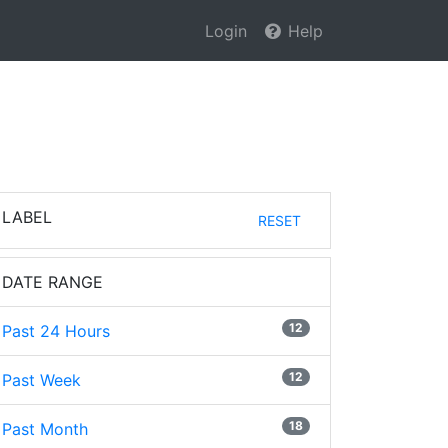
Login
Help
LABEL
RESET
DATE RANGE
12
Past 24 Hours
12
Past Week
18
Past Month