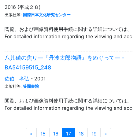
2016 (平成２８)
出版社等:
国際日本文化研究センター
閲覧、および画像資料使用手続に関する詳細については、「
For detailed information regarding the viewing and acce
八其磧の焦り―『丹波太郎物語』をめぐって― -
BA54159515_248
佐伯 孝弘
- 2001
出版社等:
笠間書院
閲覧、および画像資料使用手続に関する詳細については、「
For detailed information regarding the viewing and acce
Prev
Next
«
15
16
17
18
19
»