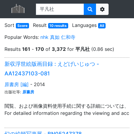
Options
Sort
Result
Languages
Score
10 results
All
Popular Words:
nhk
真如
仁和寺
Results
161
-
170
of
3,372
for
平凡社
(0.86 sec)
新収浮世絵版画目録 : えどげいじゅつ -
AA12437103-081
原書房 [編]
- 2014
出版社等:
原書房
閲覧、および画像資料使用手続に関する詳細については、「
For detailed information regarding the viewing and acce
幻の絵師写楽展 - BN05247378