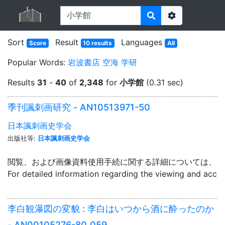
Options
Sort
Result
Languages
Score
10 results
All
Popular Words:
岩波書店
空海
学研
Results
31
-
40
of
2,348
for
小学館
(0.31 sec)
季刊諷刺画研究 - AN10513971-50
日本諷刺画史学会
出版社等:
日本諷刺画史学会
閲覧、および画像資料使用手続に関する詳細については、「
For detailed information regarding the viewing and acce
李白観瀑図の変貌 : 李白はいつから酒に酔ったのか
- AN00105276-80_059