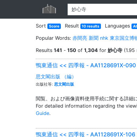
Sort
Result
Languages
Score
10 results
Al
Popular Words:
赤間亮
新聞
nhk
東京国立博
Results
141
-
150
of
1,304
for
妙心寺
(1.95 
鴨東通信 << 四季報 - AA1128691X-090
思文閣出版 （編）
出版社等:
思文閣出版
閲覧、および画像資料使用手続に関する詳細
For detailed information regarding the vie
Guide
.
鴨東通信 << 四季報 - AA1128691X-106