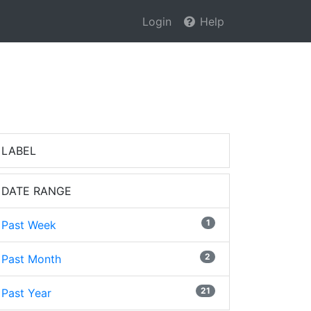
Login
Help
LABEL
DATE RANGE
1
Past Week
2
Past Month
21
Past Year