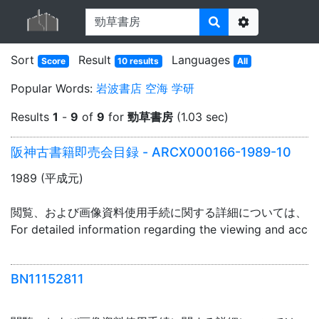
Options
Sort
Result
Languages
Score
10 results
All
Popular Words:
岩波書店
空海
学研
Results
1
-
9
of
9
for
勁草書房
(1.03 sec)
阪神古書籍即売会目録 - ARCX000166-1989-10
1989 (平成元)
閲覧、および画像資料使用手続に関する詳細については、「
For detailed information regarding the viewing and acce
BN11152811