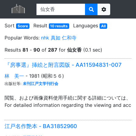
Options
Sort
Result
Languages
Score
10 results
All
Popular Words:
nhk
真如
仁和寺
Results
81
-
90
of
287
for
仙女香
(0.1 sec)
『房事選』挿絵と附言図版 - AA11594831-007
林 美一
- 1981 (昭和５６)
出版社等:
未刊江戸文学刊行会
閲覧、および画像資料使用手続に関する詳細については、「
For detailed information regarding the viewing and acce
江戸名作艶本 - BA31852960