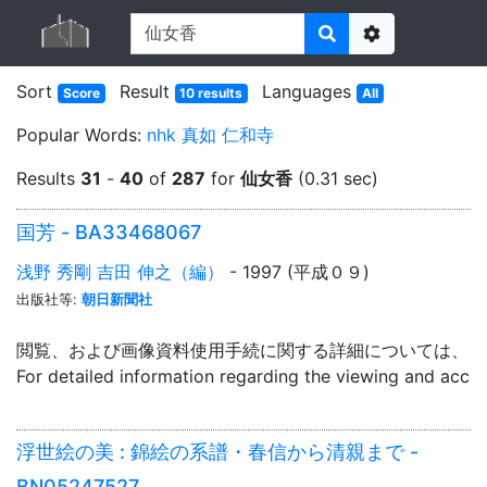
Options
Sort
Result
Languages
Score
10 results
All
Popular Words:
nhk
真如
仁和寺
Results
31
-
40
of
287
for
仙女香
(0.31 sec)
国芳 - BA33468067
浅野 秀剛 吉田 伸之（編）
- 1997 (平成０９)
出版社等:
朝日新聞社
閲覧、および画像資料使用手続に関する詳細については、「
For detailed information regarding the viewing and acce
浮世絵の美 : 錦絵の系譜・春信から清親まで -
BN05247527