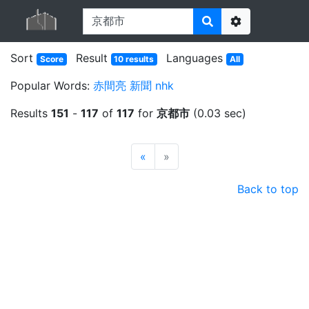
Options
Sort
Result
Languages
Score
10 results
All
Popular Words:
赤間亮
新聞
nhk
Results
151
-
117
of
117
for
京都市
(0.03 sec)
Prev
Next
«
»
Back to top