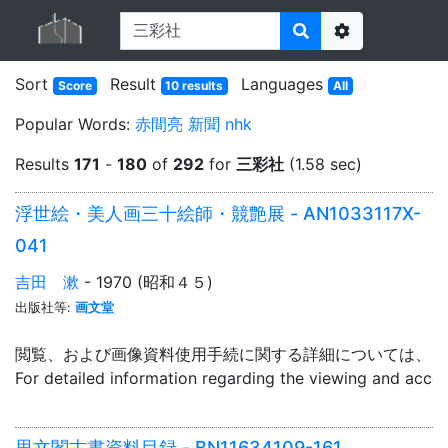
Options
Sort
Result
Languages
Score
10 results
All
Popular Words:
赤間亮
新聞
nhk
Results
171
-
180
of
292
for
三彩社
(1.58 sec)
浮世絵・美人画三十絵師・競艶展 - AN1033117X-
041
吉田 漱
- 1970 (昭和４５)
出版社等:
画文堂
閲覧、および画像資料使用手続に関する詳細については、「
For detailed information regarding the viewing and acce
思文閣古書資料目録 - BN11634109-161