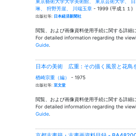
東京藝術大学大学美術館、 東京芸術大学、 日
琳、 狩野芳崖、 川端玉章
- 1999 (平成１１)
出版社等:
日本経済新聞社
閲覧、および画像資料使用手続に関する詳細
For detailed information regarding the vie
Guide
.
日本の美術 広重 : その描く風景と花鳥を中心
楢崎宗重（編）
- 1975
出版社等:
至文堂
閲覧、および画像資料使用手続に関する詳細
For detailed information regarding the vie
Guide
.
京都古書籍・古書画資料目録 - BA48200