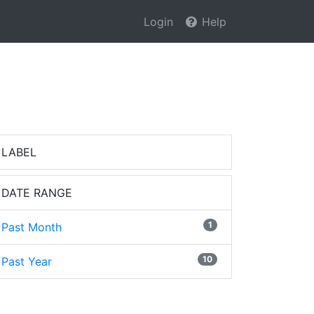
Login
Help
LABEL
DATE RANGE
1
Past Month
10
Past Year