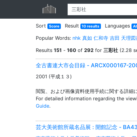
Sort
Result
Languages
Score
10 results
Al
Popular Words:
nhk
真如
仁和寺
吉田
天理図
Results
151
-
160
of
292
for
三彩社
(2.28 s
全古書連大市会目録 - ARCX000167-20
2001 (平成１３)
閲覧、および画像資料使用手続に関する詳細
For detailed information regarding the vie
Guide
.
芸大美術館所蔵名品展 : 開館記念 - BA43