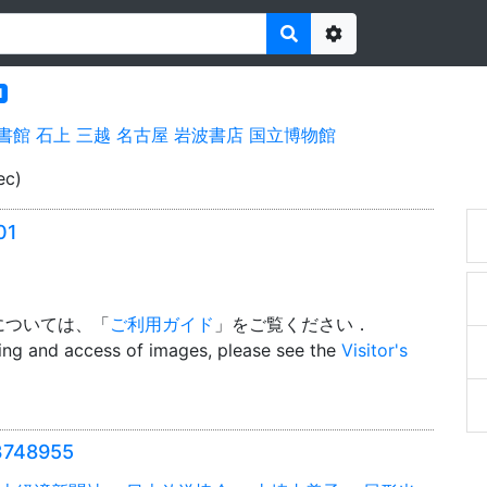
Options
l
書館
石上
三越
名古屋
岩波書店
国立博物館
ec)
01
については、「
ご利用ガイド
」をご覧ください．
wing and access of images, please see the
Visitor's
748955