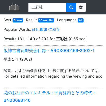
Options
Sort
Result
Languages
Score
10 results
All
Popular Words:
nhk
真如
仁和寺
Results
131
-
140
of
292
for
三彩社
(0.55 sec)
阪神古書籍即売会目録 - ARCX000166-2002-1
平成１４ (2002)
閲覧、および画像資料使用手続に関する詳細については、「
For detailed information regarding the viewing and acce
花のお江戸のエレキテル : 平賀源内とその時代 -
BN03688146