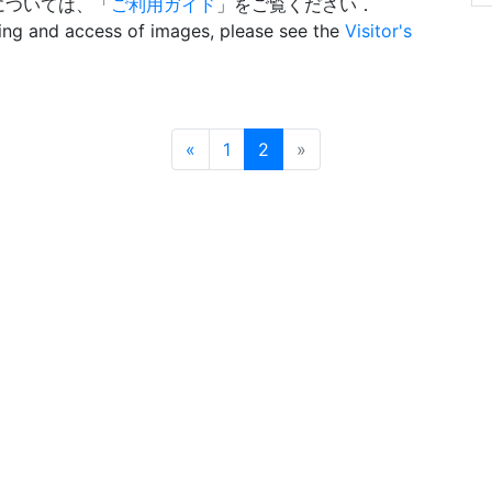
については、「
ご利用ガイド
」をご覧ください．
wing and access of images, please see the
Visitor's
Prev
Next
«
1
2
»