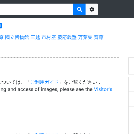
Options
l
原
國立博物館
三越
市村座
慶応義塾
万葉集
齊藤
については、「
ご利用ガイド
」をご覧ください．
wing and access of images, please see the
Visitor's