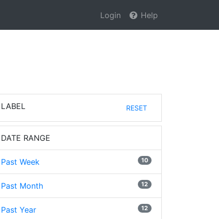
Login
Help
LABEL
RESET
DATE RANGE
10
Past Week
12
Past Month
12
Past Year