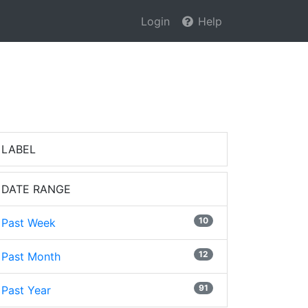
Login
Help
LABEL
DATE RANGE
10
Past Week
12
Past Month
91
Past Year