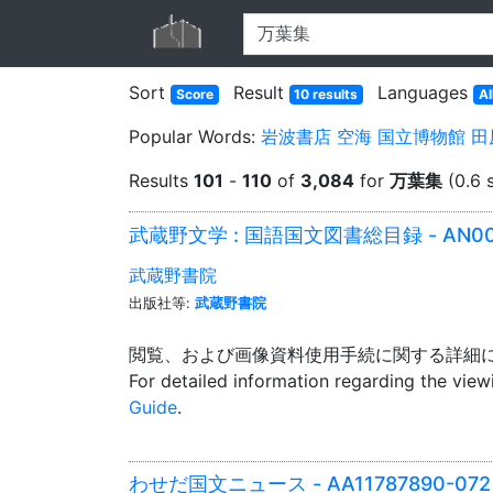
Sort
Result
Languages
Score
10 results
Al
Popular Words:
岩波書店
空海
国立博物館
田
Results
101
-
110
of
3,084
for
万葉集
(0.6 
武蔵野文学 : 国語国文図書総目録 - AN003
武蔵野書院
出版社等:
武蔵野書院
閲覧、および画像資料使用手続に関する詳細
For detailed information regarding the vie
Guide
.
わせだ国文ニュース - AA11787890-072