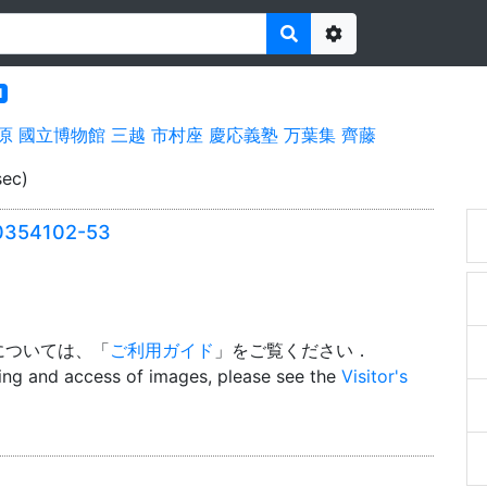
Options
l
原
國立博物館
三越
市村座
慶応義塾
万葉集
齊藤
sec)
54102-53
については、「
ご利用ガイド
」をご覧ください．
wing and access of images, please see the
Visitor's