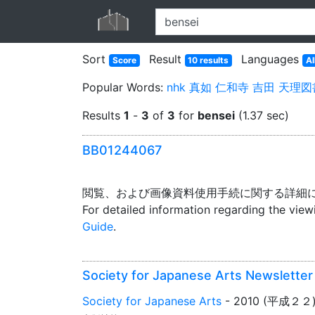
Sort
Result
Languages
Score
10 results
Al
Popular Words:
nhk
真如
仁和寺
吉田
天理図
Results
1
-
3
of
3
for
bensei
(1.37 sec)
BB01244067
閲覧、および画像資料使用手続に関する詳細
For detailed information regarding the vie
Guide
.
Society for Japanese Arts Newslett
Society for Japanese Arts
- 2010 (平成２２