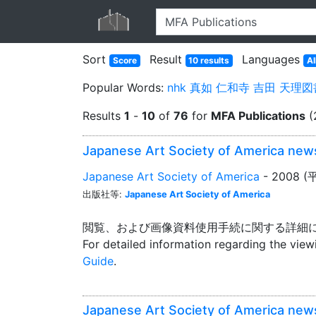
Sort
Result
Languages
Score
10 results
Al
Popular Words:
nhk
真如
仁和寺
吉田
天理図
Results
1
-
10
of
76
for
MFA Publications
(
Japanese Art Society of America new
Japanese Art Society of America
- 2008 
出版社等:
Japanese Art Society of America
閲覧、および画像資料使用手続に関する詳細
For detailed information regarding the vie
Guide
.
Japanese Art Society of America new