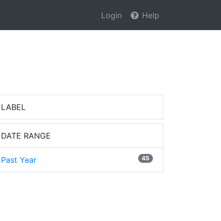
Login
Help
LABEL
DATE RANGE
45
Past Year