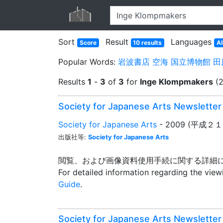
Sort
Result
Languages
Score
10 results
Al
Popular Words:
岩波書店
空海
国立博物館
田
Results
1
-
3
of
3
for
Inge Klompmakers
(2
Society for Japanese Arts Newslett
Society for Japanese Arts
- 2009 (平成２１
出版社等:
Society for Japanese Arts
閲覧、および画像資料使用手続に関する詳細
For detailed information regarding the vie
Guide
.
Society for Japanese Arts Newslett