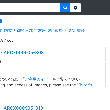
Options
l
原
國立博物館
三越
市村座
慶応義塾
万葉集
齊藤
.97 sec)
er - ARCX000905-308
)
については、「
ご利用ガイド
」をご覧ください．
wing and access of images, please see the
Visitor's
er - ARCX000905-310