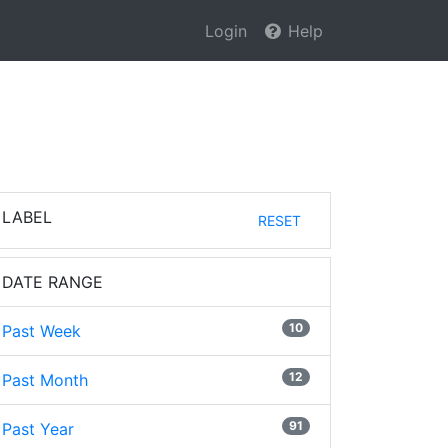
Login
Help
LABEL
RESET
DATE RANGE
10
Past Week
12
Past Month
91
Past Year