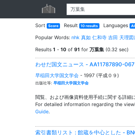
Sort
Result
Languages
Score
10 results
Al
Popular Words:
nhk
真如
仁和寺
吉田
天理図
Results
1
-
10
of
91
for
万葉集
(0.32 sec)
わせだ国文ニュース - AA11787890-067
早稲田大学国文学会
- 1997 (平成０９)
出版社等:
早稲田大学国文学会
閲覧、および画像資料使用手続に関する詳細
For detailed information regarding the vie
Guide
.
索引書類リスト : 館蔵を中心とした - BN0