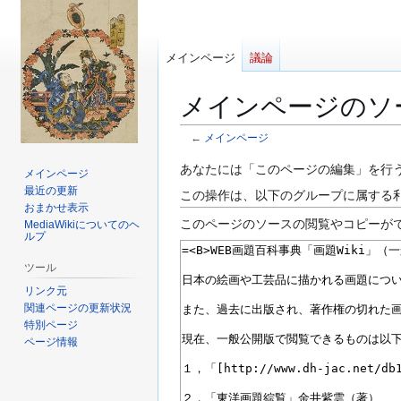
メインページ
議論
メインページのソ
←
メインページ
ナ
検
あなたには「このページの編集」を行
メインページ
ビ
索
最近の更新
この操作は、以下のグループに属する
ゲ
に
おまかせ表示
このページのソースの閲覧やコピーが
MediaWikiについてのヘ
ー
移
ルプ
シ
動
ョ
ツール
ン
リンク元
に
関連ページの更新状況
特別ページ
移
ページ情報
動