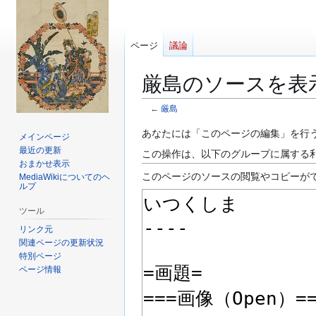
ページ
議論
厳島のソースを表
←
厳島
ナ
検
あなたには「このページの編集」を行
メインページ
ビ
索
最近の更新
この操作は、以下のグループに属する
ゲ
に
おまかせ表示
このページのソースの閲覧やコピーが
MediaWikiについてのヘ
ー
移
ルプ
シ
動
ョ
ツール
ン
リンク元
に
関連ページの更新状況
特別ページ
移
ページ情報
動